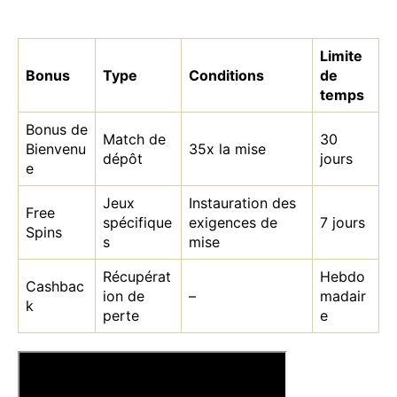
Limite
Bonus
Type
Conditions
de
temps
Bonus de
Match de
30
Bienvenu
35x la mise
dépôt
jours
e
Jeux
Instauration des
Free
spécifique
exigences de
7 jours
Spins
s
mise
Récupérat
Hebdo
Cashbac
ion de
–
madair
k
perte
e