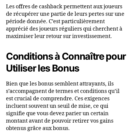
Les offres de cashback permettent aux joueurs
de récupérer une partie de leurs pertes sur une
période donnée. C’est particulièrement
apprécié des joueurs réguliers qui cherchent à
maximiser leur retour sur investissement.
Conditions à Connaître pour
Utiliser les Bonus
Bien que les bonus semblent attrayants, ils
s’accompagnent de termes et conditions qu’il
est crucial de comprendre. Ces exigences
incluent souvent un seuil de mise, ce qui
signifie que vous devez parier un certain
montant avant de pouvoir retirer vos gains
obtenus grâce aux bonus.