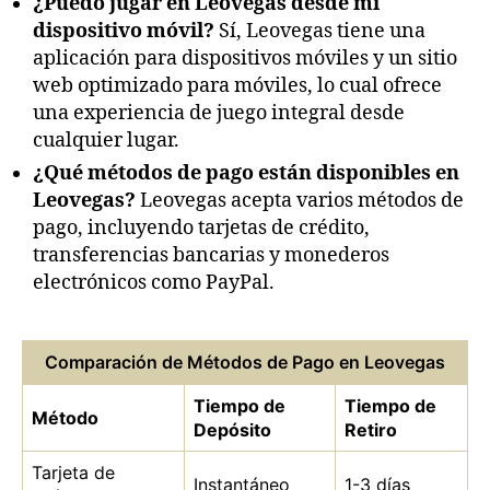
¿Puedo jugar en Leovegas desde mi
dispositivo móvil?
Sí, Leovegas tiene una
aplicación para dispositivos móviles y un sitio
web optimizado para móviles, lo cual ofrece
una experiencia de juego integral desde
cualquier lugar.
¿Qué métodos de pago están disponibles en
Leovegas?
Leovegas acepta varios métodos de
pago, incluyendo tarjetas de crédito,
transferencias bancarias y monederos
electrónicos como PayPal.
Comparación de Métodos de Pago en Leovegas
Tiempo de
Tiempo de
Método
Depósito
Retiro
Tarjeta de
Instantáneo
1-3 días