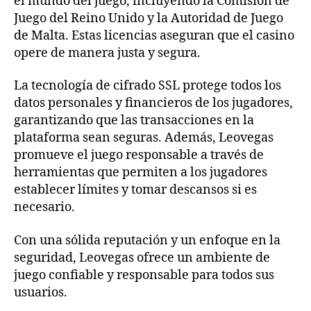
el mundo del juego, incluyendo la Comisión de
Juego del Reino Unido y la Autoridad de Juego
de Malta. Estas licencias aseguran que el casino
opere de manera justa y segura.
La tecnología de cifrado SSL protege todos los
datos personales y financieros de los jugadores,
garantizando que las transacciones en la
plataforma sean seguras. Además, Leovegas
promueve el juego responsable a través de
herramientas que permiten a los jugadores
establecer límites y tomar descansos si es
necesario.
Con una sólida reputación y un enfoque en la
seguridad, Leovegas ofrece un ambiente de
juego confiable y responsable para todos sus
usuarios.