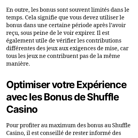
En outre, les bonus sont souvent limités dans le
temps. Cela signifie que vous devez utiliser le
bonus dans une certaine période après l’avoir
reçu, sous peine de le voir expirer. Il est
également utile de vérifier les contributions
différentes des jeux aux exigences de mise, car
tous les jeux ne contribuent pas de la même
manière.
Optimiser votre Expérience
avec les Bonus de Shuffle
Casino
Pour profiter au maximum des bonus au Shuffle
Casino, il est conseillé de rester informé des