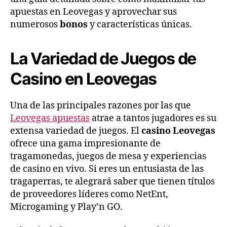
apuestas en Leovegas y aprovechar sus
numerosos
bonos
y características únicas.
La Variedad de Juegos de
Casino en Leovegas
Una de las principales razones por las que
Leovegas apuestas
atrae a tantos jugadores es su
extensa variedad de juegos. El
casino Leovegas
ofrece una gama impresionante de
tragamonedas, juegos de mesa y experiencias
de casino en vivo. Si eres un entusiasta de las
tragaperras, te alegrará saber que tienen títulos
de proveedores líderes como NetEnt,
Microgaming y Play’n GO.