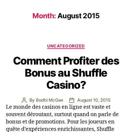
Month:
August 2015
UNCATEGORIZED
Comment Profiter des
Bonus au Shuffle
Casino?
By
Bodhi McGee
August 10, 2015
Le monde des casinos en ligne est vaste et
souvent déroutant, surtout quand on parle de
bonus et de promotions. Pour les joueurs en
quête d’expériences enrichissantes, Shuffle