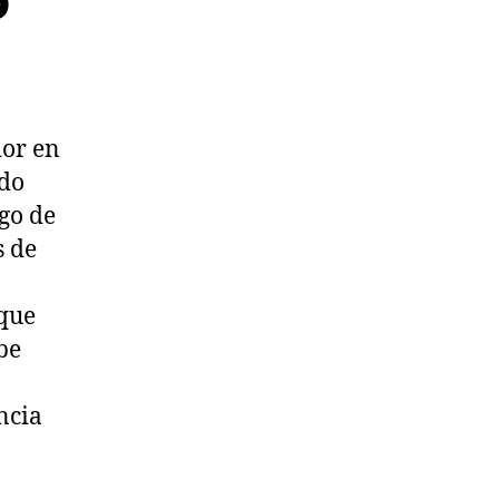
dor en
ido
ogo de
s de
 que
be
ncia