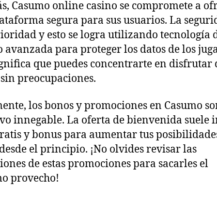
, Casumo online casino se compromete a of
ataforma segura para sus usuarios. La seguri
ioridad y esto se logra utilizando tecnología 
o avanzada para proteger los datos de los jug
ignifica que puedes concentrarte en disfrutar 
 sin preocupaciones.
ente, los bonos y promociones en Casumo so
ivo innegable. La oferta de bienvenida suele i
gratis y bonus para aumentar tus posibilidade
desde el principio. ¡No olvides revisar las
iones de estas promociones para sacarles el
o provecho!