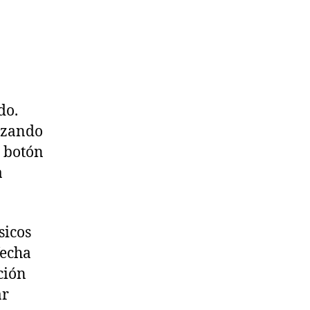
do.
lizando
l botón
a
sicos
fecha
ción
ar