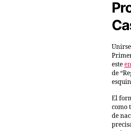
Pr
Ca
Unirse
Primer
este
en
de “Re
esquin
El for
como t
de nac
precis