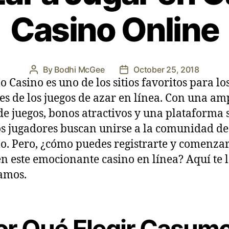
Casino Online
By
Bodhi McGee
October 25, 2018
 Casino es uno de los sitios favoritos para lo
s de los juegos de azar en línea. Con una am
e juegos, bonos atractivos y una plataforma 
 jugadores buscan unirse a la comunidad de
. Pero, ¿cómo puedes registrarte y comenzar
en este emocionante casino en línea? Aquí te 
amos.
or Qué Elegir Casum