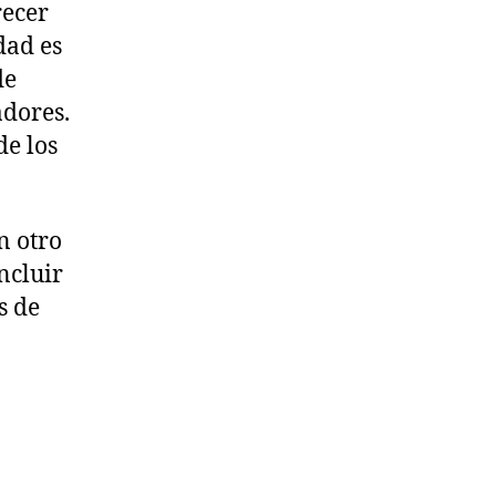
recer
dad es
de
adores.
de los
n otro
ncluir
s de