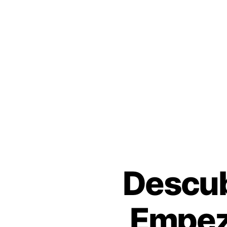
HOME
FAQ
ARTISTS
Descub
Empez