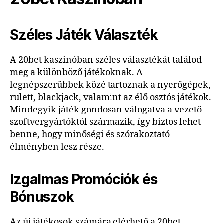
Széles Játék Választék
A 20bet kaszinóban széles választékát találod
meg a különböző játékoknak. A
legnépszerűbbek közé tartoznak a nyerőgépek,
rulett, blackjack, valamint az élő osztós játékok.
Mindegyik játék gondosan válogatva a vezető
szoftvergyártóktól származik, így biztos lehet
benne, hogy minőségi és szórakoztató
élményben lesz része.
Izgalmas Promóciók és
Bónuszok
Az új játékosok számára elérhető a 20bet