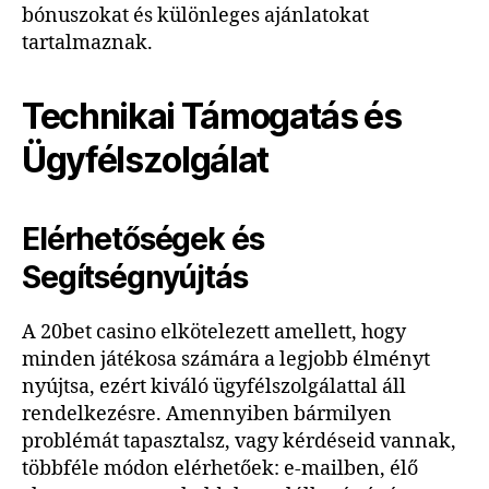
bónuszokat és különleges ajánlatokat
tartalmaznak.
Technikai Támogatás és
Ügyfélszolgálat
Elérhetőségek és
Segítségnyújtás
A 20bet casino elkötelezett amellett, hogy
minden játékosa számára a legjobb élményt
nyújtsa, ezért kiváló ügyfélszolgálattal áll
rendelkezésre. Amennyiben bármilyen
problémát tapasztalsz, vagy kérdéseid vannak,
többféle módon elérhetőek: e-mailben, élő