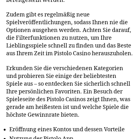
bereitgestellt werden.
Zudem gibt es regelmäßig neue
Spielveröffentlichungen, sodass Ihnen nie die
Optionen ausgehen werden. Achten Sie darauf,
die Filterfunktionen zu nutzen, um Ihre
Lieblingsspiele schnell zu finden und das Beste
aus Ihrem Zeit im Pistolo Casino herauszuholen.
Erkunden Sie die verschiedenen Kategorien
und probieren Sie einige der beliebtesten
Spiele aus – so entdecken Sie sicherlich schnell
Ihre persönlichen Favoriten. Ein Besuch der
Spieleseite des Pistolo Casinos zeigt Ihnen, was
gerade am heißesten ist und welche Spiele die
höchste Gewinnrate bieten.
Eröffnung eines Kontos und dessen Vorteile
Nutzung der Pistolo App