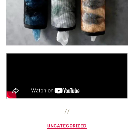
UNCATEGORIZED