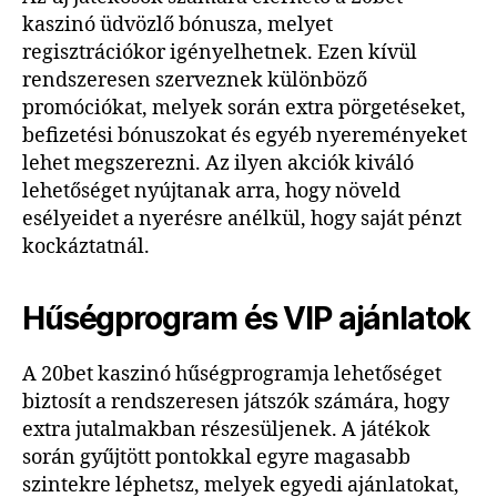
kaszinó üdvözlő bónusza, melyet
regisztrációkor igényelhetnek. Ezen kívül
rendszeresen szerveznek különböző
promóciókat, melyek során extra pörgetéseket,
befizetési bónuszokat és egyéb nyereményeket
lehet megszerezni. Az ilyen akciók kiváló
lehetőséget nyújtanak arra, hogy növeld
esélyeidet a nyerésre anélkül, hogy saját pénzt
kockáztatnál.
Hűségprogram és VIP ajánlatok
A 20bet kaszinó hűségprogramja lehetőséget
biztosít a rendszeresen játszók számára, hogy
extra jutalmakban részesüljenek. A játékok
során gyűjtött pontokkal egyre magasabb
szintekre léphetsz, melyek egyedi ajánlatokat,