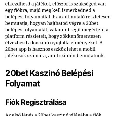
elkezdhesd a játékot, először is szükséged van
egy fiókra, majd meg kell ismerkedned a
belépési folyamattal. Ez az útmutató részletesen
bemutatja, hogyan hajthatod végre a 20bet
belépés folyamatát, valamint segít megérteni a
platform részleteit, hogy zökkenőmentesen
élvezhesd a kaszinó nyújtotta élményeket. A
20bet app is hasznos eszköz lehet a mobil
játékosok számára, amit szintén bemutatunk.
20bet Kaszinó Belépési
Folyamat
Fiók Regisztrálása
Az első lépés a 20bet kaszinó világába a fiók