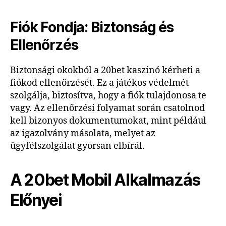
Fiók Fondja: Biztonság és
Ellenőrzés
Biztonsági okokból a 20bet kaszinó kérheti a
fiókod ellenőrzését. Ez a játékos védelmét
szolgálja, biztosítva, hogy a fiók tulajdonosa te
vagy. Az ellenőrzési folyamat során csatolnod
kell bizonyos dokumentumokat, mint például
az igazolvány másolata, melyet az
ügyfélszolgálat gyorsan elbírál.
A 20bet Mobil Alkalmazás
Előnyei