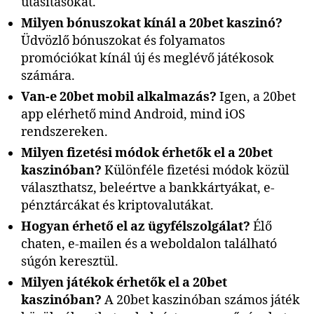
utasításokat.
Milyen bónuszokat kínál a 20bet kaszinó?
Üdvözlő bónuszokat és folyamatos
promóciókat kínál új és meglévő játékosok
számára.
Van-e 20bet mobil alkalmazás?
Igen, a 20bet
app elérhető mind Android, mind iOS
rendszereken.
Milyen fizetési módok érhetők el a 20bet
kaszinóban?
Különféle fizetési módok közül
választhatsz, beleértve a bankkártyákat, e-
pénztárcákat és kriptovalutákat.
Hogyan érhető el az ügyfélszolgálat?
Élő
chaten, e-mailen és a weboldalon található
súgón keresztül.
Milyen játékok érhetők el a 20bet
kaszinóban?
A 20bet kaszinóban számos játék