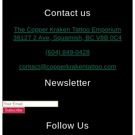
Contact us
The Copper Kraken Tattoo Emporium
38127 2 Ave, Squamish, BC V8B 0C4
(604) 849-0428
contact@copperkrakentattoo.com
Newsletter
[wpforms id="1143"]
Follow Us