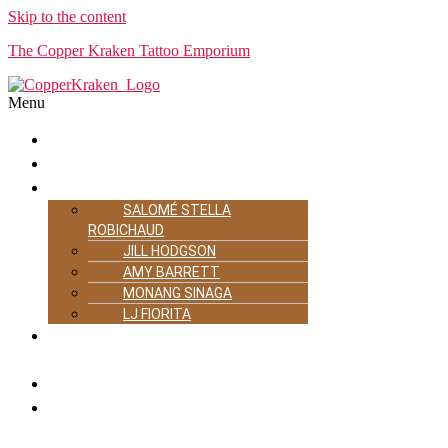
Skip to the content
The Copper Kraken Tattoo Emporium
Menu
HOME
FAQ
ARTISTS
SALOMÉ STELLA
ROBICHAUD
JILL HODGSON
AMY BARRETT
MONANG SINAGA
LJ FIORITA
REQUEST
FORM
SHOP
TATTOO
AFTERCARE