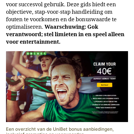
voor succesvol gebruik. Deze gids biedt een
objectieve, stap-voor-stap handleiding om
fouten te voorkomen en de bonuswaarde te
optimaliseren.
Waarschuwing: Gok
verantwoord; stel limieten in en speel alleen
voor entertainment.
Een overzicht van de UniBet bonus aanbiedingen,