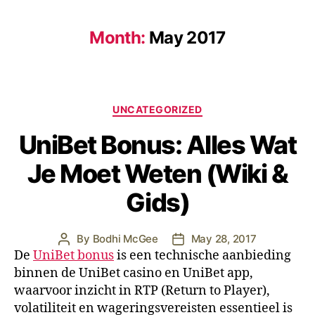
Month:
May 2017
UNCATEGORIZED
UniBet Bonus: Alles Wat
Je Moet Weten (Wiki &
Gids)
By
Bodhi McGee
May 28, 2017
De
UniBet bonus
is een technische aanbieding
binnen de UniBet casino en UniBet app,
waarvoor inzicht in RTP (Return to Player),
volatiliteit en wageringsvereisten essentieel is