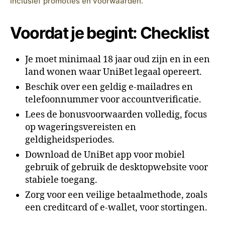
inclusief promoties en voorwaarden.
Voordat je begint: Checklist
Je moet minimaal 18 jaar oud zijn en in een
land wonen waar UniBet legaal opereert.
Beschik over een geldig e-mailadres en
telefoonnummer voor accountverificatie.
Lees de bonusvoorwaarden volledig, focus
op wageringsvereisten en
geldigheidsperiodes.
Download de UniBet app voor mobiel
gebruik of gebruik de desktopwebsite voor
stabiele toegang.
Zorg voor een veilige betaalmethode, zoals
een creditcard of e-wallet, voor stortingen.