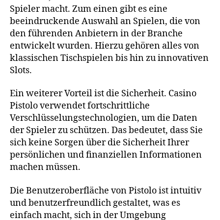
Spieler macht. Zum einen gibt es eine
beeindruckende Auswahl an Spielen, die von
den führenden Anbietern in der Branche
entwickelt wurden. Hierzu gehören alles von
klassischen Tischspielen bis hin zu innovativen
Slots.
Ein weiterer Vorteil ist die Sicherheit. Casino
Pistolo verwendet fortschrittliche
Verschlüsselungstechnologien, um die Daten
der Spieler zu schützen. Das bedeutet, dass Sie
sich keine Sorgen über die Sicherheit Ihrer
persönlichen und finanziellen Informationen
machen müssen.
Die Benutzeroberfläche von Pistolo ist intuitiv
und benutzerfreundlich gestaltet, was es
einfach macht, sich in der Umgebung