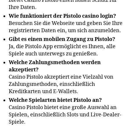
bietet Casino Pistolo einen hohen Schutz für
Ihre Daten.
Wie funktioniert der Pistolo casino login?
Besuchen Sie die Webseite und geben Sie Ihre
registrierten Daten ein, um sich anzumelden.
Gibt es einen mobilen Zugang zu Pistolo?
Ja, die Pistolo App ermöglicht es Ihnen, alle
Spiele auch unterwegs zu genießen.
Welche Zahlungsmethoden werden
akzeptiert?
Casino Pistolo akzeptiert eine Vielzahl von
Zahlungsmethoden, einschließlich
Kreditkarten und E-Wallets.
Welche Spielarten bietet Pistolo an?
Casino Pistolo bietet eine große Auswahl an
Spielen, einschließlich Slots und Live-Dealer-
Spiele.