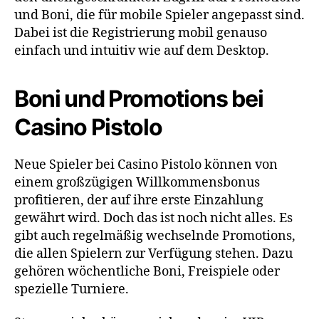
und Boni, die für mobile Spieler angepasst sind.
Dabei ist die Registrierung mobil genauso
einfach und intuitiv wie auf dem Desktop.
Boni und Promotions bei
Casino Pistolo
Neue Spieler bei Casino Pistolo können von
einem großzügigen Willkommensbonus
profitieren, der auf ihre erste Einzahlung
gewährt wird. Doch das ist noch nicht alles. Es
gibt auch regelmäßig wechselnde Promotions,
die allen Spielern zur Verfügung stehen. Dazu
gehören wöchentliche Boni, Freispiele oder
spezielle Turniere.