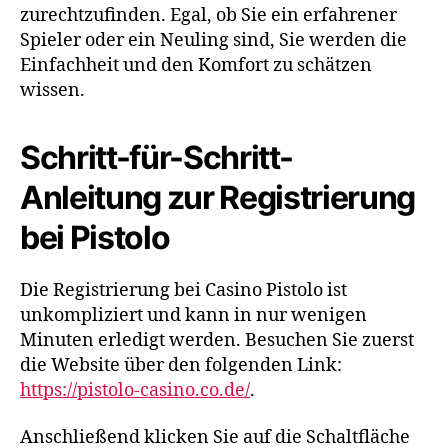
zurechtzufinden. Egal, ob Sie ein erfahrener
Spieler oder ein Neuling sind, Sie werden die
Einfachheit und den Komfort zu schätzen
wissen.
Schritt-für-Schritt-
Anleitung zur Registrierung
bei Pistolo
Die Registrierung bei Casino Pistolo ist
unkompliziert und kann in nur wenigen
Minuten erledigt werden. Besuchen Sie zuerst
die Website über den folgenden Link:
https://pistolo-casino.co.de/
.
Anschließend klicken Sie auf die Schaltfläche