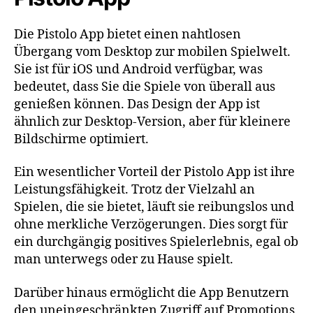
Die Pistolo App bietet einen nahtlosen
Übergang vom Desktop zur mobilen Spielwelt.
Sie ist für iOS und Android verfügbar, was
bedeutet, dass Sie die Spiele von überall aus
genießen können. Das Design der App ist
ähnlich zur Desktop-Version, aber für kleinere
Bildschirme optimiert.
Ein wesentlicher Vorteil der Pistolo App ist ihre
Leistungsfähigkeit. Trotz der Vielzahl an
Spielen, die sie bietet, läuft sie reibungslos und
ohne merkliche Verzögerungen. Dies sorgt für
ein durchgängig positives Spielerlebnis, egal ob
man unterwegs oder zu Hause spielt.
Darüber hinaus ermöglicht die App Benutzern
den uneingeschränkten Zugriff auf Promotions