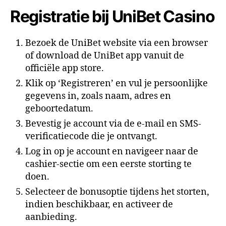
Registratie bij UniBet Casino
Bezoek de UniBet website via een browser
of download de UniBet app vanuit de
officiële app store.
Klik op ‘Registreren’ en vul je persoonlijke
gegevens in, zoals naam, adres en
geboortedatum.
Bevestig je account via de e-mail en SMS-
verificatiecode die je ontvangt.
Log in op je account en navigeer naar de
cashier-sectie om een eerste storting te
doen.
Selecteer de bonusoptie tijdens het storten,
indien beschikbaar, en activeer de
aanbieding.