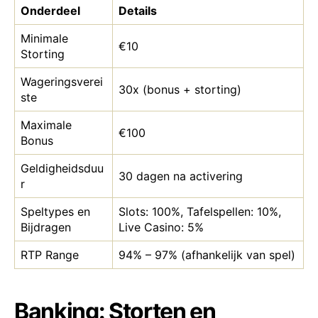
Onderdeel
Details
Minimale
€10
Storting
Wageringsverei
30x (bonus + storting)
ste
Maximale
€100
Bonus
Geldigheidsduu
30 dagen na activering
r
Speltypes en
Slots: 100%, Tafelspellen: 10%,
Bijdragen
Live Casino: 5%
RTP Range
94% – 97% (afhankelijk van spel)
Banking: Storten en