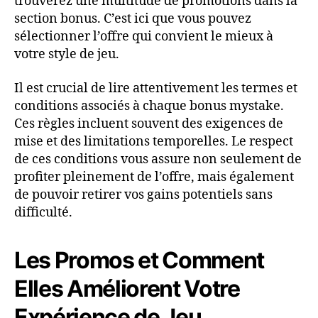
trouverez une multitude de promotions dans la
section bonus. C’est ici que vous pouvez
sélectionner l’offre qui convient le mieux à
votre style de jeu.
Il est crucial de lire attentivement les termes et
conditions associés à chaque bonus mystake.
Ces règles incluent souvent des exigences de
mise et des limitations temporelles. Le respect
de ces conditions vous assure non seulement de
profiter pleinement de l’offre, mais également
de pouvoir retirer vos gains potentiels sans
difficulté.
Les Promos et Comment
Elles Améliorent Votre
Expérience de Jeu