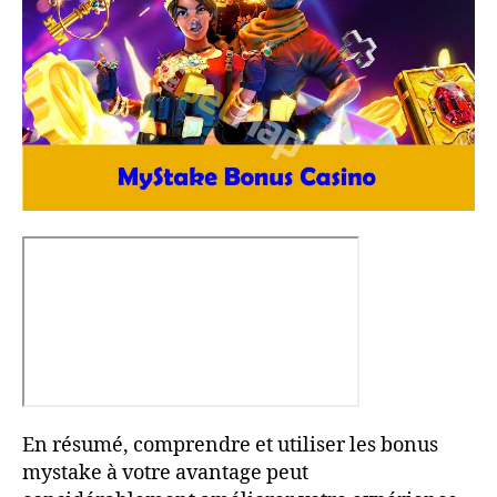
En résumé, comprendre et utiliser les bonus
mystake à votre avantage peut