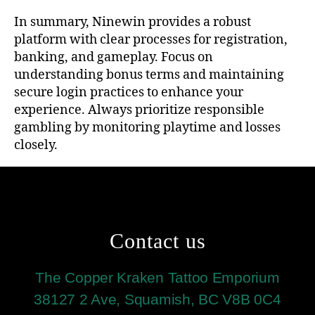
In summary, Ninewin provides a robust
platform with clear processes for registration,
banking, and gameplay. Focus on
understanding bonus terms and maintaining
secure login practices to enhance your
experience. Always prioritize responsible
gambling by monitoring playtime and losses
closely.
Contact us
The Copper Kraken Tattoo Emporium
38127 2 Ave, Squamish, BC V8B 0C4