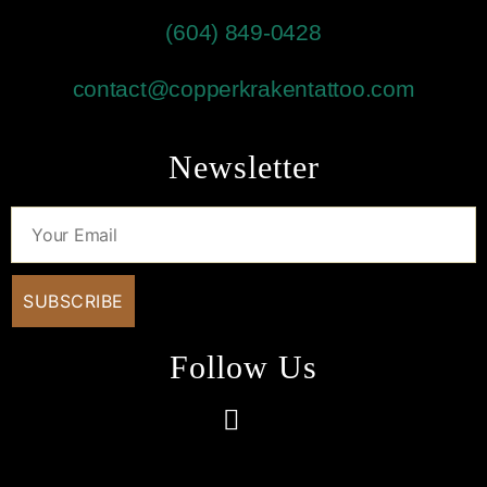
(604) 849-0428
contact@copperkrakentattoo.com
Newsletter
Follow Us