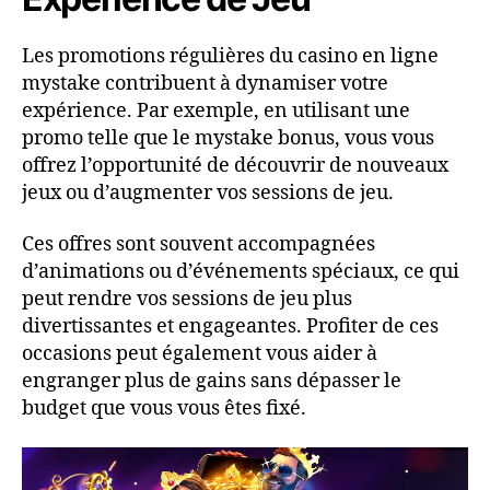
Les promotions régulières du casino en ligne
mystake contribuent à dynamiser votre
expérience. Par exemple, en utilisant une
promo telle que le mystake bonus, vous vous
offrez l’opportunité de découvrir de nouveaux
jeux ou d’augmenter vos sessions de jeu.
Ces offres sont souvent accompagnées
d’animations ou d’événements spéciaux, ce qui
peut rendre vos sessions de jeu plus
divertissantes et engageantes. Profiter de ces
occasions peut également vous aider à
engranger plus de gains sans dépasser le
budget que vous vous êtes fixé.