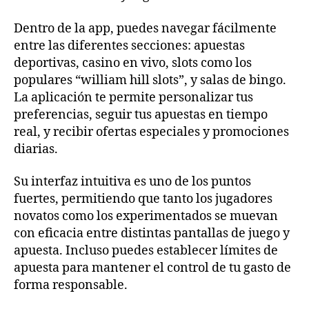
Dentro de la app, puedes navegar fácilmente
entre las diferentes secciones: apuestas
deportivas, casino en vivo, slots como los
populares “william hill slots”, y salas de bingo.
La aplicación te permite personalizar tus
preferencias, seguir tus apuestas en tiempo
real, y recibir ofertas especiales y promociones
diarias.
Su interfaz intuitiva es uno de los puntos
fuertes, permitiendo que tanto los jugadores
novatos como los experimentados se muevan
con eficacia entre distintas pantallas de juego y
apuesta. Incluso puedes establecer límites de
apuesta para mantener el control de tu gasto de
forma responsable.