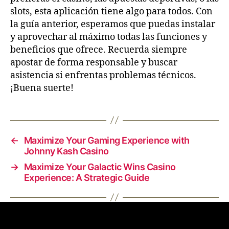
slots, esta aplicación tiene algo para todos. Con
la guía anterior, esperamos que puedas instalar
y aprovechar al máximo todas las funciones y
beneficios que ofrece. Recuerda siempre
apostar de forma responsable y buscar
asistencia si enfrentas problemas técnicos.
¡Buena suerte!
←
Maximize Your Gaming Experience with
Johnny Kash Casino
→
Maximize Your Galactic Wins Casino
Experience: A Strategic Guide