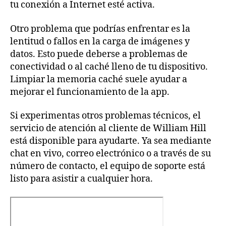
tu conexión a Internet esté activa.
Otro problema que podrías enfrentar es la
lentitud o fallos en la carga de imágenes y
datos. Esto puede deberse a problemas de
conectividad o al caché lleno de tu dispositivo.
Limpiar la memoria caché suele ayudar a
mejorar el funcionamiento de la app.
Si experimentas otros problemas técnicos, el
servicio de atención al cliente de William Hill
está disponible para ayudarte. Ya sea mediante
chat en vivo, correo electrónico o a través de su
número de contacto, el equipo de soporte está
listo para asistir a cualquier hora.